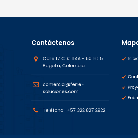
Contáctenos
Mapa 
Calle 17 C # 114A - 50 Int 5
Inici
Bogotá, Colombia
Con
comercial@ferre-
Proy
soluciones.com
Fabr
Teléfono : +57 322 827 2922